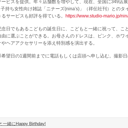
ービスを提供。年々店舗数を増やして、現在、全国に349店
持ち女性向け雑誌「ニナーズ(nina's)」（祥伝社刊）とのタイ
きるサービスも好評を得ている。
https://www.studio-mario.jp/nin
記念日でもあるこどもの誕生日に、こどもと一緒に祝って、こ
自由に選ぶことができる。お母さんのドレスは、ピンク、ホワ
ケやヘアアクセサリーを添え特別感を演出する。
影希望日の1週間前までに電話もしくは店頭へ申し込む。撮影日
appy Birthday!