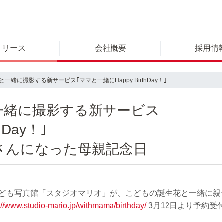
リリース
会社概要
採用情
緒に撮影する新サービス｢ママと一緒にHappy BirthDay！｣
一緒に撮影する新サービス
hDay！｣
さんになった母親記念日
こども写真館「スタジオマリオ」が、こどもの誕生花と一緒に親子
://www.studio-mario.jp/withmama/birthday/
3月12日より予約受