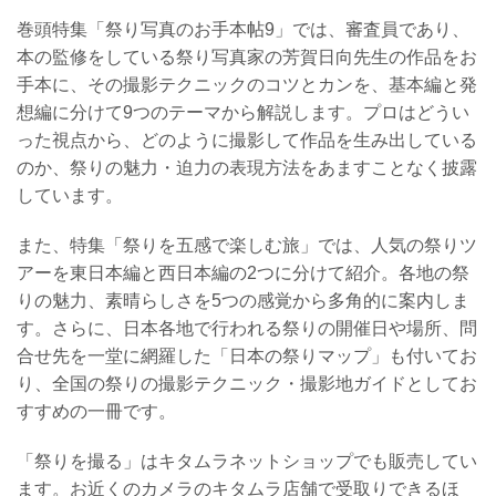
巻頭特集「祭り写真のお手本帖9」では、審査員であり、
本の監修をしている祭り写真家の芳賀日向先生の作品をお
手本に、その撮影テクニックのコツとカンを、基本編と発
想編に分けて9つのテーマから解説します。プロはどうい
った視点から、どのように撮影して作品を生み出している
のか、祭りの魅力・迫力の表現方法をあますことなく披露
しています。
また、特集「祭りを五感で楽しむ旅」では、人気の祭りツ
アーを東日本編と西日本編の2つに分けて紹介。各地の祭
りの魅力、素晴らしさを5つの感覚から多角的に案内しま
す。さらに、日本各地で行われる祭りの開催日や場所、問
合せ先を一堂に網羅した「日本の祭りマップ」も付いてお
り、全国の祭りの撮影テクニック・撮影地ガイドとしてお
すすめの一冊です。
「祭りを撮る」はキタムラネットショップでも販売してい
ます。お近くのカメラのキタムラ店舗で受取りできるほ