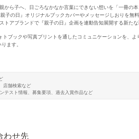
』に親から子へ、日ごろなかなか言葉にできない想いを「一冊の
TAYA『親子の日』オリジナルブックカバーやメッセージしおりを
方のストアブランドで『親子の日』企画を連動告知展開する新た
フォトブックや写真プリントを通したコミュニケーションを、よ
いります。
ど
、店舗検索など
ンテスト情報、募集要項、過去入賞作品など
合わせ先