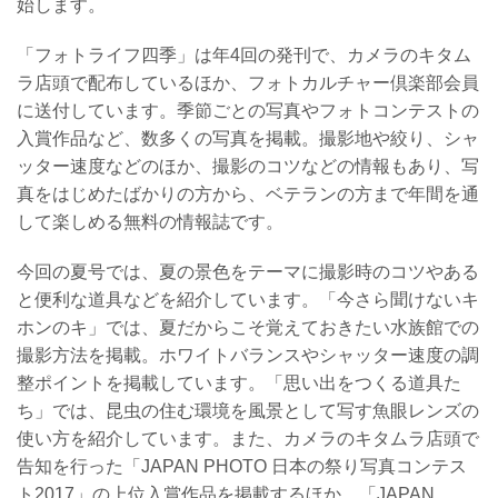
始します。
「フォトライフ四季」は年4回の発刊で、カメラのキタム
ラ店頭で配布しているほか、フォトカルチャー倶楽部会員
に送付しています。季節ごとの写真やフォトコンテストの
入賞作品など、数多くの写真を掲載。撮影地や絞り、シャ
ッター速度などのほか、撮影のコツなどの情報もあり、写
真をはじめたばかりの方から、ベテランの方まで年間を通
して楽しめる無料の情報誌です。
今回の夏号では、夏の景色をテーマに撮影時のコツやある
と便利な道具などを紹介しています。「今さら聞けないキ
ホンのキ」では、夏だからこそ覚えておきたい水族館での
撮影方法を掲載。ホワイトバランスやシャッター速度の調
整ポイントを掲載しています。「思い出をつくる道具た
ち」では、昆虫の住む環境を風景として写す魚眼レンズの
使い方を紹介しています。また、カメラのキタムラ店頭で
告知を行った「JAPAN PHOTO 日本の祭り写真コンテス
ト2017」の上位入賞作品を掲載するほか、「JAPAN