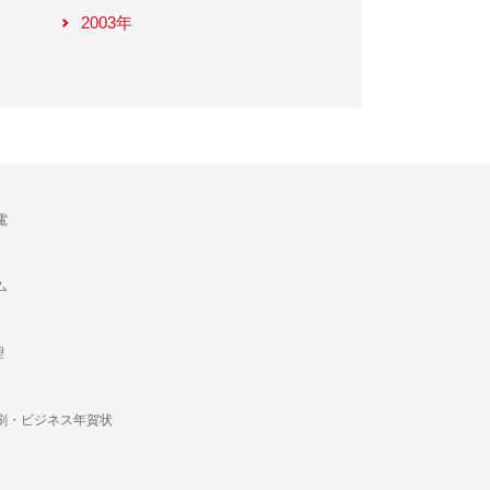
2003年
電
ム
理
刷・ビジネス年賀状