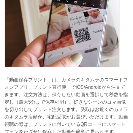
「動画保存プリント」は、カメラのキタムラのスマートフ
ォンアプリ「プリント直行便」でiOS/Androidから注文で
きます。注文方法は、保存したい動画を選択して秒数を指
定し（最大5分まで保存可能）、好きなシーンのコマ画像
を切り出してプリント注文します。受取はお近くのカメラ
のキタムラ店頭か、宅配受取がお選びいただけます。動画
視聴の際は、プリントに付いているQRコードにスマート
フォンをかざせば保存した動画が簡単に見られます。