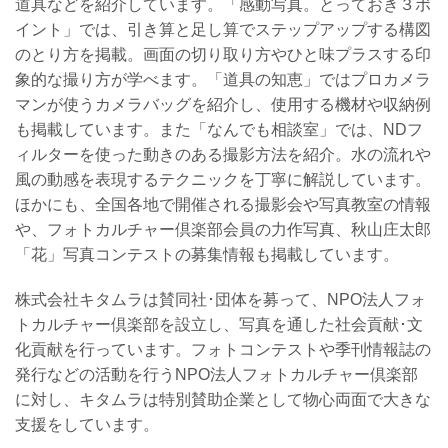
道具などを紹介しています。「感動写真。とっておき３ポ
イント」では、引き算と足し算でステップアップする構図
のとり方を掲載。画面の切り取り方やひと味プラスする印
象的な撮り方が学べます。「道具の知恵」ではプロカメラ
マンが使うカメラバッグを紹介し、使用する機材や収納例
も掲載しています。また「なんでも相談室」では、NDフ
ィルターを使った動きのある撮影方法を紹介。水の流れや
風の動感を表現するテクニックを丁寧に解説しています。
ほかにも、全国各地で開催される撮影会や写真教室の情報
や、フォトカルチャー倶楽部会員の力作写真、秋山庄太郎
「花」写真コンテストの募集情報も掲載しています。
株式会社キタムラは賛同社･団体を募って、NPO法人フォ
トカルチャー倶楽部を設立し、写真を通した社会貢献･文
化貢献を行っています。フォトコンテストや季刊情報誌の
発行などの活動を行うNPO法人フォトカルチャー倶楽部
に対し、キタムラは特別賛助企業として物心両面で大きな
支援をしています。