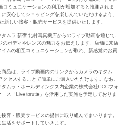
画コミュニケーションの利用が増加すると推測されま
まに安心してショッピングを楽しんでいただけるよう、
けた新しい接客・販売サービスを提供いたします。
タムラ 新宿 北村写真機店からのライブ動画を通じて、
ジのボディやレンズの魅力をお伝えします。店舗に来店
タイムの相互コミュニケーションが取れ、新感覚のお買
た商品は、ライブ動画内のリンクからカメラのキタム
アクセスすることで簡単にご購入いただけます。なお、
タムラ・ホールディングス内企業の株式会社CCCフォ
「Live torutte」を活用した実施を予定しておりま
た接客・販売サービスの提供に取り組んでまいります。
真生活をサポートしていきます。