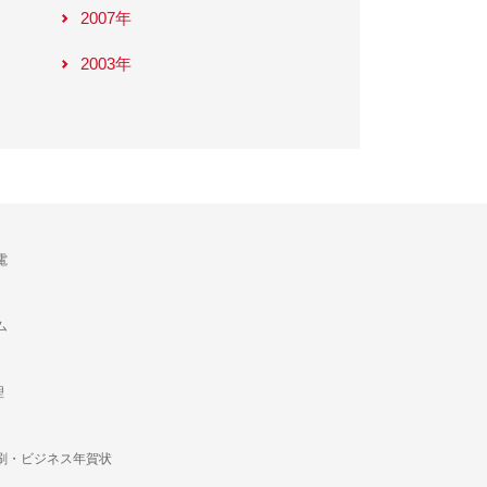
2007年
2003年
電
ム
理
刷・ビジネス年賀状